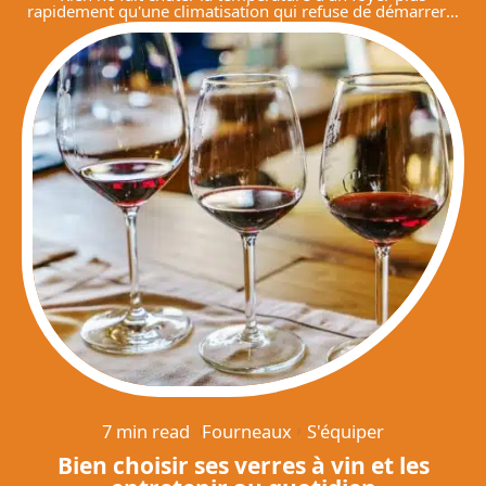
rapidement qu'une climatisation qui refuse de démarrer
…
7 min read
Fourneaux
S'équiper
Bien choisir ses verres à vin et les