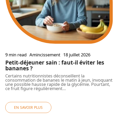
9 min read
Amincissement
18 juillet 2026
6
r
Petit-déjeuner sain : faut-il éviter les
bananes ?
J
Certains nutritionnistes déconseillent la
U
consommation de bananes le matin à jeun, invoquant
p
une possible hausse rapide de la glycémie. Pourtant,
d
ce fruit figure régulièrement
…
EN SAVOIR PLUS