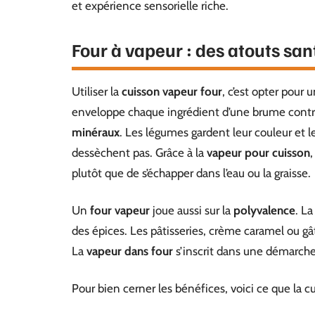
et expérience sensorielle riche.
Four à vapeur : des atouts san
Utiliser la
cuisson vapeur four
, c’est opter pour 
enveloppe chaque ingrédient d’une brume cont
minéraux
. Les légumes gardent leur couleur et l
dessèchent pas. Grâce à la
vapeur pour cuisson
plutôt que de s’échapper dans l’eau ou la graisse.
Un
four vapeur
joue aussi sur la
polyvalence
. L
des épices. Les pâtisseries, crème caramel ou gâ
La
vapeur dans four
s’inscrit dans une démarch
Pour bien cerner les bénéfices, voici ce que la cu