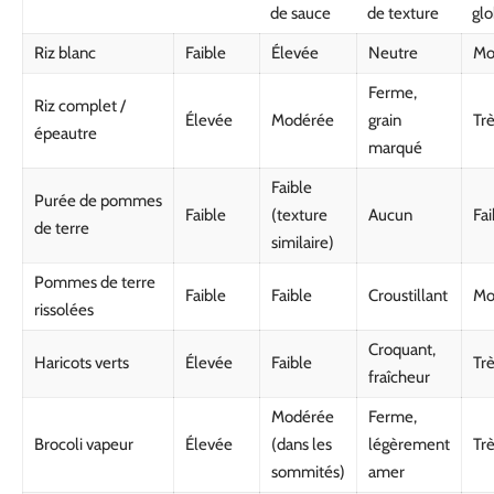
de sauce
de texture
glo
Riz blanc
Faible
Élevée
Neutre
Mo
Ferme,
Riz complet /
Élevée
Modérée
grain
Tr
épeautre
marqué
Faible
Purée de pommes
Faible
(texture
Aucun
Fai
de terre
similaire)
Pommes de terre
Faible
Faible
Croustillant
Mo
rissolées
Croquant,
Haricots verts
Élevée
Faible
Tr
fraîcheur
Modérée
Ferme,
Brocoli vapeur
Élevée
(dans les
légèrement
Tr
sommités)
amer