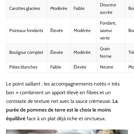
Douceur
Carottes glacées
Modérée
Faible
Bo
sucrée
Fondant,
Poireaux fondants
Élevée
Modérée
saveur
Bo
verte
Grain
Boulgour complet
Élevée
Modérée
Tr
ferme
Pâtes blanches
Faible
Élevée
Neutre
Mo
Le point saillant : les accompagnements notés « très
bon » combinent un apport élevé en fibres et un
contraste de texture net avec la sauce crémeuse.
La
purée de pommes de terre est le choix le moins
équilibré
face à un plat déjà riche et onctueux.