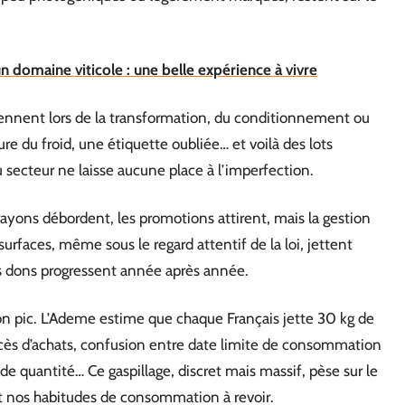
n domaine viticole : une belle expérience à vivre
viennent lors de la transformation, du conditionnement ou
e du froid, une étiquette oubliée… et voilà des lots
u secteur ne laisse aucune place à l’imperfection.
s rayons débordent, les promotions attirent, mais la gestion
surfaces, même sous le regard attentif de la loi, jettent
s dons progressent année après année.
son pic. L’Ademe estime que chaque Français jette 30 kg de
xcès d’achats, confusion entre date limite de consommation
nde quantité… Ce gaspillage, discret mais massif, pèse sur le
nt nos habitudes de consommation à revoir.