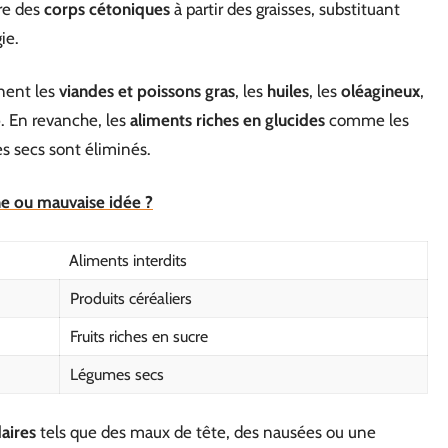
re des
corps cétoniques
à partir des graisses, substituant
ie.
nent les
viandes et poissons gras
, les
huiles
, les
oléagineux
,
o
. En revanche, les
aliments riches en glucides
comme les
mes secs sont éliminés.
ne ou mauvaise idée ?
Aliments interdits
Produits céréaliers
Fruits riches en sucre
Légumes secs
aires
tels que des maux de tête, des nausées ou une