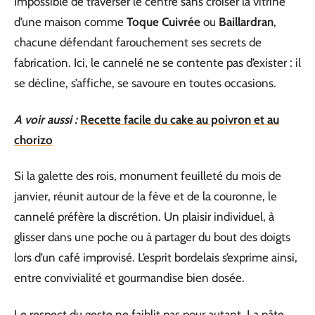
Impossible de traverser le centre sans croiser la vitrine
d’une maison comme
Toque Cuivrée
ou
Baillardran
,
chacune défendant farouchement ses secrets de
fabrication. Ici, le cannelé ne se contente pas d’exister : il
se décline, s’affiche, se savoure en toutes occasions.
A voir aussi :
Recette facile du cake au poivron et au
chorizo
Si la galette des rois, monument feuilleté du mois de
janvier, réunit autour de la fève et de la couronne, le
cannelé préfère la discrétion. Un plaisir individuel, à
glisser dans une poche ou à partager du bout des doigts
lors d’un café improvisé. L’esprit bordelais s’exprime ainsi,
entre convivialité et gourmandise bien dosée.
Le respect du geste ne faiblit pas pour autant. La pâte