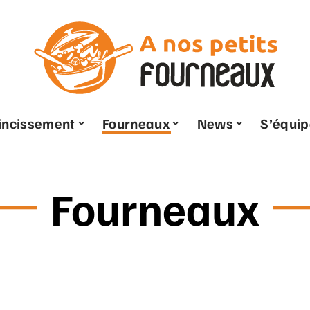
ncissement
Fourneaux
News
S’équip
Fourneaux